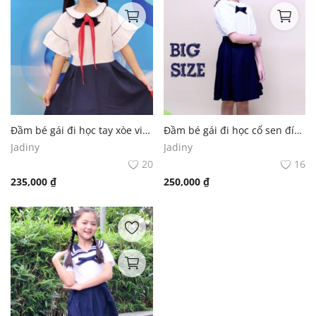
Đầm bé gái đi học tay xòe viền đồng phục học sinh nữ
Đầm bé gái đi học cổ sen đính nơ ngực đồng phục học sinh nữ big size
Jadiny
Jadiny
20
16
235,000
₫
250,000
₫