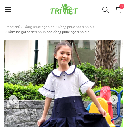
0
Trang chủ
Đồng phục học sinh
Đồng phục học sinh nữ
Đầm bé gái cổ sen nhún bèo đồng phục học sinh nữ
Đồng phục học sinh
Sản phẩm yêu thích
Liên hệ
Blog
Đăng nhập
Đăng ký