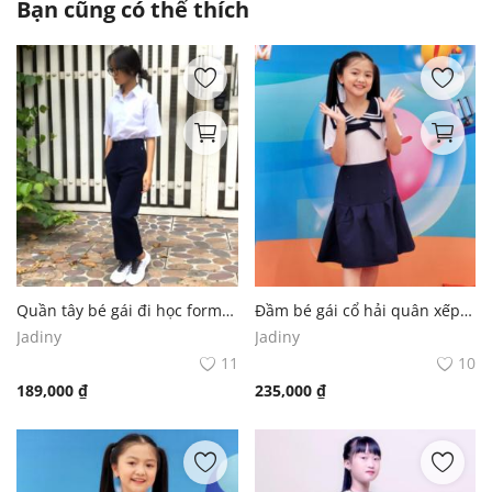
Bạn cũng có thể thích
Quần tây bé gái đi học form xuông đồng phục học sinh nữ
Đầm bé gái cổ hải quân xếp li đồng phục học sinh nữ
Jadiny
Jadiny
11
10
189,000
₫
235,000
₫